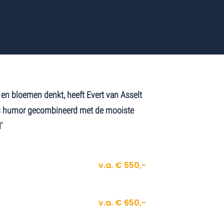
 en bloemen denkt, heeft Evert van Asselt
is humor gecombineerd met de mooiste
’
v.a. € 550,-
v.a. € 650,-