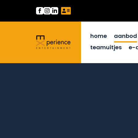
home
aanbod
teamuitjes
e-