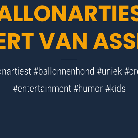
ALLONARTIE
ERT VAN ASS
onartiest #ballonnenhond #uniek #cr
#entertainment #humor #kids