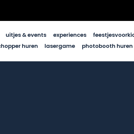
uitjes & events
experiences
feestjesvoorki
chopper huren
lasergame
photobooth huren