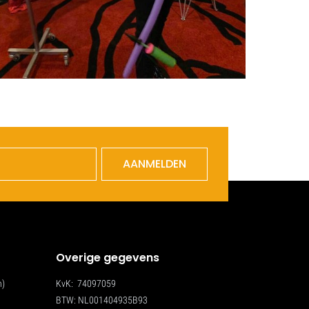
AANMELDEN
Overige gegevens
n)
KvK: 74097059
BTW: NL001404935B93