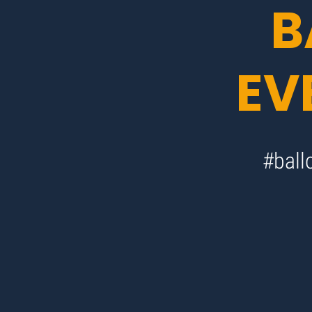
B
EV
#ball