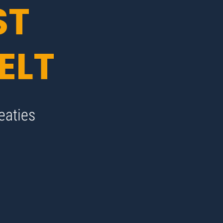
ST
ELT
eaties