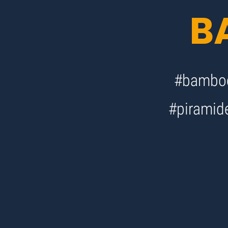
B
#bamboe
#piramid