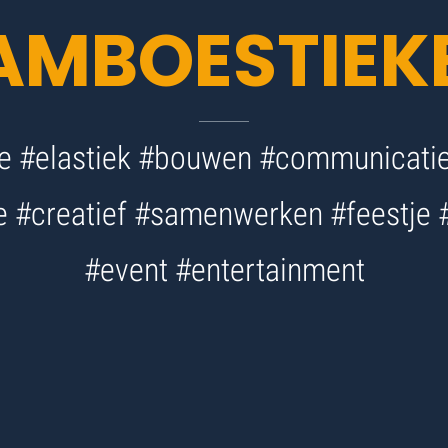
AMBOESTIEK
 #elastiek #bouwen #communicatie
e #creatief #samenwerken #feestje #
#event #entertainment