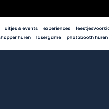
uitjes & events
experiences
feestjesvoorki
chopper huren
lasergame
photobooth huren