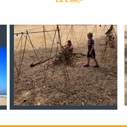
v.a. € 450,-