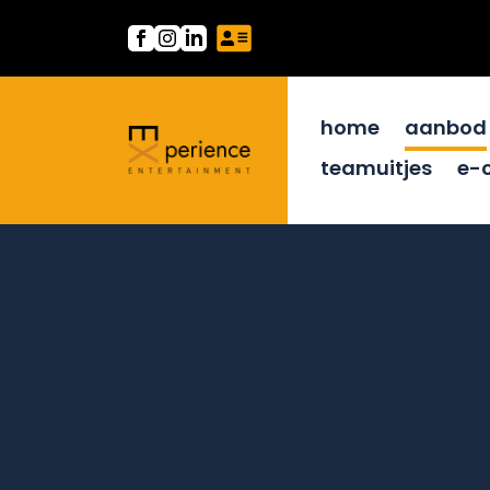
home
aanbod
teamuitjes
e-