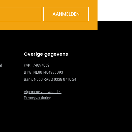
AANMELDEN
Overige gegevens
n)
KvK: 74097059
BTW: NL001404935B93
Bank: NL50 RABO 0338 0710 24
Algemene voorwaarden
Privacyverklaring